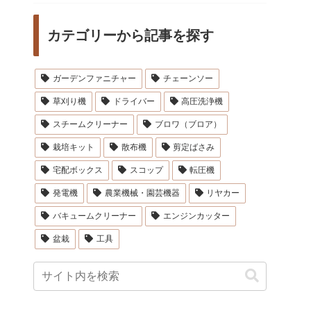
カテゴリーから記事を探す
ガーデンファニチャー
チェーンソー
草刈り機
ドライバー
高圧洗浄機
スチームクリーナー
ブロワ（ブロア）
栽培キット
散布機
剪定ばさみ
宅配ボックス
スコップ
転圧機
発電機
農業機械・園芸機器
リヤカー
バキュームクリーナー
エンジンカッター
盆栽
工具