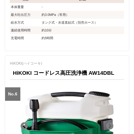
本体重量
-
最大吐出圧力
約3.0MPa（常用）
給水方式
タンク式・水道直結式（別売ホース）
連続使用時間
約10分
充電時間
約5時間
HiKOKI(ハイコーキ)
HiKOKI コードレス高圧洗浄機 AW14DBL
No.6