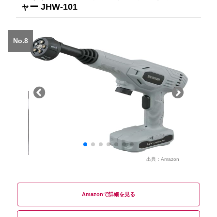
ャー JHW-101
No.8
出典：
Amazon
Amazon