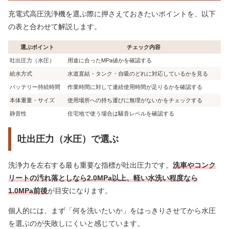
充電式高圧洗浄機を選ぶ際に押さえておきたいポイントを、以下
の表と合わせて解説します。
選ぶポイント
チェック内容
吐出圧力（水圧）
用途に合ったMPa値かを確認する
給水方式
水道直結・タンク・自吸のどれに対応しているかを見る
バッテリー持続時間
作業時間に対して連続使用時間が足りるかを確認する
本体重量・サイズ
使用場所への持ち運びに無理がないかをチェックする
静音性
住宅地で使う場合は騒音レベルを確認する
吐出圧力（水圧）で選ぶ
洗浄力を左右する最も重要な指標が吐出圧力です。
洗車やコンク
リートの汚れ落としなら2.0MPa以上、軽い水洗い程度なら
1.0MPa前後
が目安になります。
個人的には、まず「何を洗いたいか」をはっきりさせてから水圧
を選ぶのが失敗しにくいと感じています。