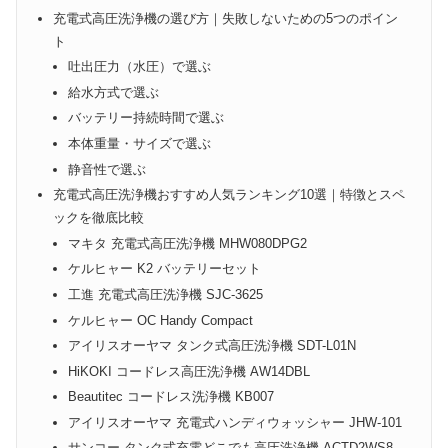
充電式高圧洗浄機の選び方｜失敗しないための5つのポイン
ト
吐出圧力（水圧）で選ぶ
給水方式で選ぶ
バッテリー持続時間で選ぶ
本体重量・サイズで選ぶ
静音性で選ぶ
充電式高圧洗浄機おすすめ人気ランキング10選｜特徴とスペ
ックを徹底比較
マキタ 充電式高圧洗浄機 MHW080DPG2
ケルヒャー K2 バッテリーセット
工進 充電式高圧洗浄機 SJC-3625
ケルヒャー OC Handy Compact
アイリスオーヤマ タンク式高圧洗浄機 SDT-L01N
HiKOKI コードレス高圧洗浄機 AW14DBL
Beautitec コードレス洗浄機 KB007
アイリスオーヤマ 充電式ハンディウォッシャー JHW-101
サンコー タンク式充電どこでも高圧洗浄機 ACTD2WS8