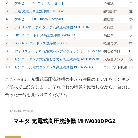
2
ケルヒャー K2 バッテリーセット
本格派
コー
3
工進 充電式高圧洗浄機 SJC-3625
静音設計
近所
4
ケルヒャー OC Handy Compact
超軽量
手の
5
アイリスオーヤマ タンク式高圧洗浄機 SDT-L01N
万能型
タン
6
HiKOKI コードレス高圧洗浄機 AW14DBL
高効率
ブラ
7
Beautitec コードレス洗浄機 KB007
軽量モデル
本体わ
8
アイリスオーヤマ 充電式ハンディウォッシャー JHW-101
初心者向け
US
9
サンコー タンク式充電どこでも高圧洗浄機 ACTD2WS8
大容量タンク
水道
10
サンコー 充電式タンクレス高圧洗浄機 PBCARWAS
コンパクト収納
バケ
ここからは、充電式高圧洗浄機の中から注目のモデルをランキン
グ形式でご紹介します。それぞれの特徴を比較しながら、自分に
合った一台を見つけてください。
Makita(マキタ)
マキタ 充電式高圧洗浄機 MHW080DPG2