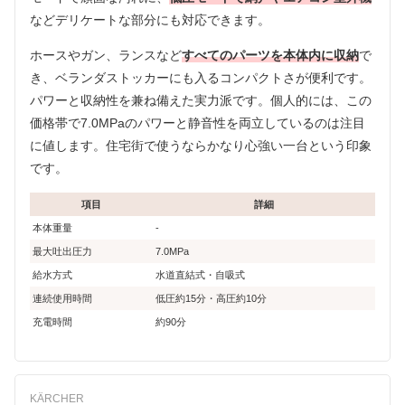
などデリケートな部分にも対応できます。
ホースやガン、ランスなど
すべてのパーツを本体内に収納
で
き、ベランダストッカーにも入るコンパクトさが便利です。
パワーと収納性を兼ね備えた実力派です。個人的には、この
価格帯で7.0MPaのパワーと静音性を両立しているのは注目
に値します。住宅街で使うならかなり心強い一台という印象
です。
項目
詳細
本体重量
-
最大吐出圧力
7.0MPa
給水方式
水道直結式・自吸式
連続使用時間
低圧約15分・高圧約10分
充電時間
約90分
KÄRCHER