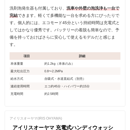
洗剤泡発生器も付属しており、
洗車や外壁の泡洗浄も一台で
完結
できます。軽くて多機能な一台を求める方にぴったりで
す。個人的には、エコモード45分という持続時間は充電式と
してはかなり優秀です。バッテリーの着脱も簡単なので、予
備を持っておけばさらに安心して使えるモデルだと感じま
す。
項目
詳細
本体重量
約1.2kg（本体のみ）
最大吐出圧力
0.8〜2.2MPa
給水方式
自吸式・水道直結式（別売）
連続使用時間
エコ約45分・ハイパワー約15分
充電時間
約2.5時間
アイリスオーヤマ(IRIS OHYAMA)
アイリスオーヤマ 充電式ハンディウォッシ