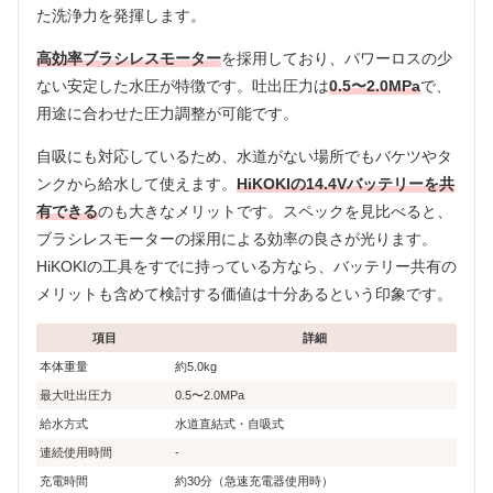
た洗浄力を発揮します。
高効率ブラシレスモーター
を採用しており、パワーロスの少
ない安定した水圧が特徴です。吐出圧力は
0.5〜2.0MPa
で、
用途に合わせた圧力調整が可能です。
自吸にも対応しているため、水道がない場所でもバケツやタ
ンクから給水して使えます。
HiKOKIの14.4Vバッテリーを共
有できる
のも大きなメリットです。スペックを見比べると、
ブラシレスモーターの採用による効率の良さが光ります。
HiKOKIの工具をすでに持っている方なら、バッテリー共有の
メリットも含めて検討する価値は十分あるという印象です。
項目
詳細
本体重量
約5.0kg
最大吐出圧力
0.5〜2.0MPa
給水方式
水道直結式・自吸式
連続使用時間
-
充電時間
約30分（急速充電器使用時）