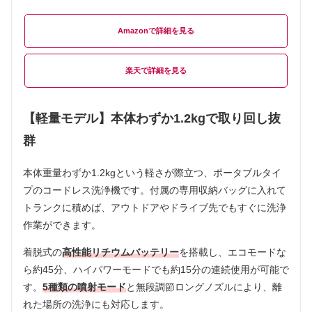
Amazon
楽天
【軽量モデル】本体わずか1.2kgで取り回し抜
群
本体重量わずか1.2kgという軽さが際立つ、ポータブルタイ
プのコードレス洗浄機です。付属の専用収納バッグに入れて
トランクに積めば、アウトドアやドライブ先でもすぐに洗浄
作業ができます。
着脱式の
高性能リチウムバッテリー
を搭載し、エコモードな
ら約45分、ハイパワーモードでも約15分の連続使用が可能で
す。
5種類の噴射モード
と無段調節ロングノズルにより、離
れた場所の洗浄にも対応します。