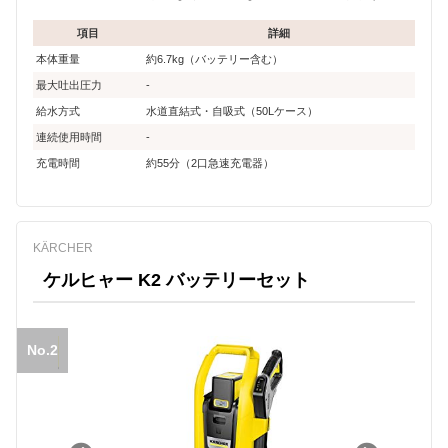
項目
詳細
本体重量
約6.7kg（バッテリー含む）
最大吐出圧力
-
給水方式
水道直結式・自吸式（50Lケース）
連続使用時間
-
充電時間
約55分（2口急速充電器）
KÄRCHER
ケルヒャー K2 バッテリーセット
No.2