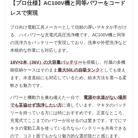
【プロ仕様】AC100V機と同等パワーをコード
レスで実現
プロ向け電動工具メーカーとして信頼の厚いマキタが手がけ
る、ハイパワーな充電式高圧洗浄機です。AC100V機と同等
の洗浄力をバッテリーで実現しており、洗車や外壁洗浄など
本格的な作業にも対応します。
18V×2本（36V）の大容量バッテリー
を搭載し、付属の多機
能収納ケースはそのまま
最大50Lの自吸タンク
としても使え
ます。水道直結にも対応しているため、給水方法を選べる柔
軟さも魅力です。
パワーと機動力を兼ね備えた一台で、
電源や水道がない場所
でも妥協せず洗浄したい方
に適しています。マキタのバッテ
リーを持っている方には特におすすめです。正直なところ、
充電式でここまでのパワーが出せるのは驚きです。すでにマ
キタの電動工具を使っている方ならバッテリーを共有できる
ので、コスト面でもかなり魅力的な選択肢だと感じます。