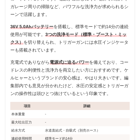
ガレージ周りの掃除など、パワフルな洗浄力が求められるシ
ーンで活躍します。
36V 5.0Ahバッテリー
を搭載し、標準モードで約14分の連続
使用が可能です。
3つの洗浄モード（標準・ブースト・ミッ
クス）
を切り替えられ、トリガーガンには水圧インジケータ
ーも搭載されています。
充電式でありながら
電源式に迫るパワー
を備えており、コー
ドレスの利便性と洗浄力を両立したい方におすすめです。ケ
ルヒャーというブランドの安心感は、やはり大きいです。編
集部内でも意見が分かれたけど、水圧の安定感とトリガーガ
ンの操作性は頭ひとつ抜けているという印象です。
項目
詳細
本体重量
-
最大吐出圧力
-
給水方式
水道直結式・自吸式（別売ホース）
連続使用時間
標準モード約14分