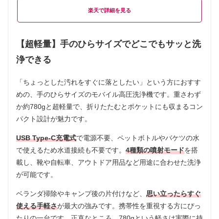
楽天
【超軽量】手のひらサイズでどこでもサッと洗
浄できる
「ちょっとした汚れをすぐに落としたい」という方におすす
めの、手のひらサイズのモバイル高圧洗浄機です。重さわず
か約780gと超軽量で、折りたたむとポケットにも収まるコン
パクト設計が魅力です。
USB Type-C充電式
で電源不要、ペットボトルやバケツの水
で使えるため水道接続も不要です。
4種類の噴射モード
を搭
載し、靴や自転車、アウトドア用品など用途に合わせた洗浄
が可能です。
ベランダ掃除やキャンプ後の片付けなど、
思い立ったらすぐ
使える手軽さ
が最大の強みです。携帯性を重視する方にぴっ
たりの一台です。正直なところ、780gという軽さは実際に持