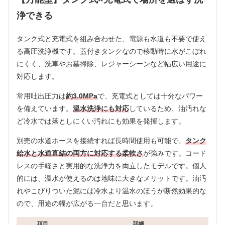
浄できる
タンク式と充電式を組み合わせた、電源も水道も不要で使え
る高圧洗浄機です。蓋付きタンクなので移動時に水がこぼれ
にくく、洗車やお墓掃除、レジャーシーンなど幅広い用途に
対応します。
常用吐出圧力は
約3.0MPa
で、充電式としては十分なパワー
を備えています。
温水洗浄にも対応
しているため、油汚れな
ど冷水では落としにくい汚れにも効果を発揮します。
別売の水道ホースを接続すれば長時間使用も可能で、
タンク
給水と水道直結の両方に対応する柔軟さ
が強みです。コード
レスの手軽さと実用的な洗浄力を両立したモデルです。個人
的には、温水が使えるのは地味に大きなメリットです。油汚
れやこびりついた泥には冷水より温水のほうが断然効果的な
ので、用途の幅が広がる一台だと思います。
項目
詳細