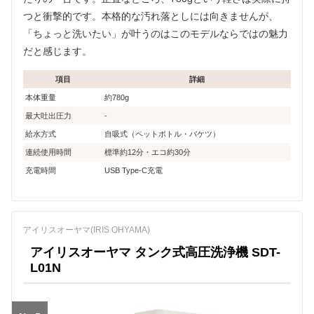
つと衝撃的です。本格的な汚れ落としには向きませんが、
「ちょっと洗いたい」が叶うのはこのモデルならではの魅力
だと感じます。
項目
詳細
本体重量
約780g
最大吐出圧力
-
給水方式
自吸式（ペットボトル・バケツ）
連続使用時間
標準約12分・エコ約30分
充電時間
USB Type-C充電
アイリスオーヤマ(IRIS OHYAMA)
アイリスオーヤマ タンク式高圧洗浄機 SDT-
L01N