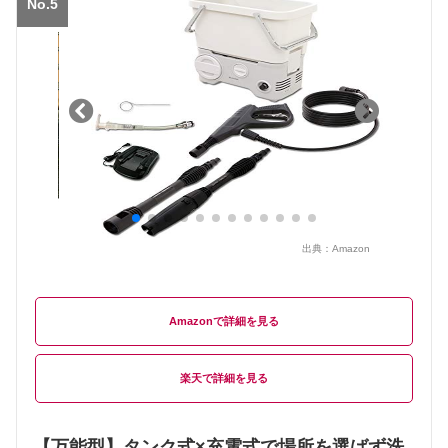
No.5
出典：
Amazon
Amazon
楽天
【万能型】タンク式×充電式で場所を選ばず洗