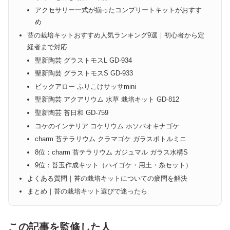
アクセサリー一式が揃ったコンプリートキットがおすす
め
苔の栽培キットおすすめ人気ランキング9選｜初心者から定
経者まで対応
聖新陶芸 グラストモスL GD-934
聖新陶芸 グラストモスS GD-933
ビックアロー ふりこけサッサmini
聖新陶芸 アクアリウム 水草 栽培キット GD-812
聖新陶芸 苔日和 GD-759
コケのインテリア コケリウム ホソバオキナゴケ
charm 苔テラリウム クラマゴケ ガラスボトルミニ
8位：charm 苔テラリウム ガジュマル ガラス水構S
9位：苔玉作成キット（ハイゴケ・用土・糸セット）
よくある質問｜苔の栽培キットについての疲問を解決
まとめ｜苔の栽培キット選びで迷ったら
この記事を監修した人