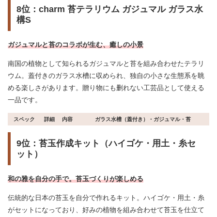
8位：charm 苔テラリウム ガジュマル ガラス水
構S
ガジュマルと苔のコラボが生む、癒しの小景
南国の植物として知られるガジュマルと苔を組み合わせたテラリ
ウム。蓋付きのガラス水槽に収められ、独自の小さな生態系を眺
める楽しさがあります。贈り物にも删れない工芸品として使える
一品です。
スペック
詳細
内容
ガラス水槽（蓋付き）・ガジュマル・苔
9位：苔玉作成キット（ハイゴケ・用土・糸セ
ット）
和の雅を自分の手で。苔玉づくりが楽しめる
伝統的な日本の苔玉を自分で作れるキット。ハイゴケ・用土・糸
がセットになっており、好みの植物を組み合わせて苔玉を仕立て