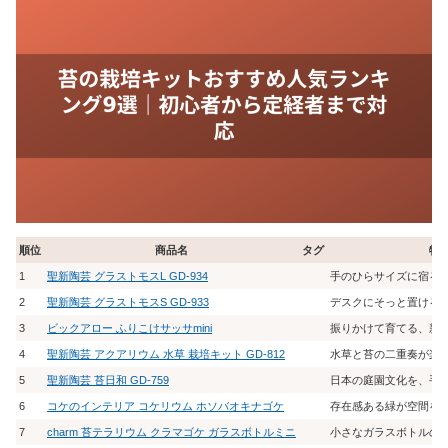
順位
商品名
タグ
特
1
聖新陶芸 グラストモスL GD-934
手のひらサイズに宿る
2
聖新陶芸 グラストモスS GD-933
デスクにそっと置ける
3
ビックアロー ふりこけサッサmini
振りかけて育てる、新
4
聖新陶芸 アクアリウム 水草 栽培キット GD-812
水草と苔の二重奏が楽
5
聖新陶芸 苔日和 GD-759
日本の庭園文化を、手
6
コケのインテリア コケリウム ホソバオキナゴケ
存在感ある緑が空間を
7
charm 苔テラリウム クラマゴケ ガラスボトルミニ
小さなガラスボトルの