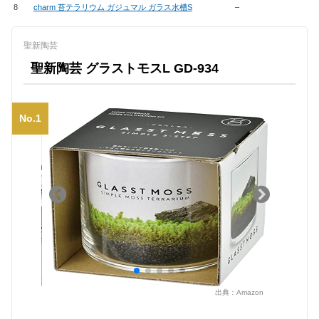
8
charm 苔テラリウム ガジュマル ガラス水槽S
–
聖新陶芸
聖新陶芸 グラストモスL GD-934
No.1
出典：
Amazon