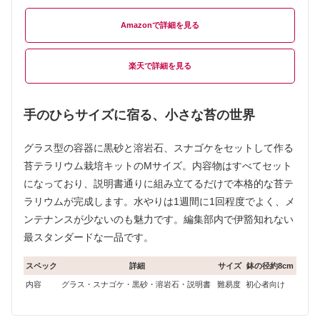
Amazon
楽天
手のひらサイズに宿る、小さな苔の世界
グラス型の容器に黒砂と溶岩石、スナゴケをセットして作る
苔テラリウム栽培キットのMサイズ。内容物はすべてセット
になっており、説明書通りに組み立てるだけで本格的な苔テ
ラリウムが完成します。水やりは1週間に1回程度でよく、メ
ンテナンスが少ないのも魅力です。編集部内で伊豁知れない
最スタンダードな一品です。
スペック
詳細
サイズ
鉢の径約8cm
内容
グラス・スナゴケ・黒砂・溶岩石・説明書
難易度
初心者向け